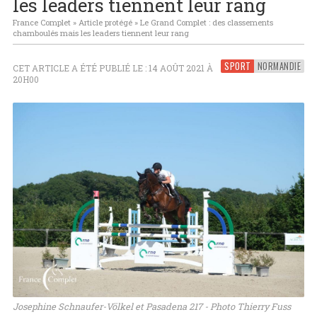
les leaders tiennent leur rang
France Complet
»
Article protégé
»
Le Grand Complet : des classements
chamboulés mais les leaders tiennent leur rang
SPORT
NORMANDIE
CET ARTICLE A ÉTÉ PUBLIÉ LE : 14 AOÛT 2021 À
20H00
Josephine Schnaufer-Völkel et Pasadena 217 - Photo Thierry Fuss