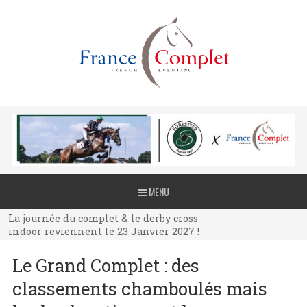
La journée du complet & le derby cross
MENU
indoor reviennent le 23 Janvier 2027 !
La journée du complet & le derby cross
indoor reviennent le 23 Janvier 2027 !
La journée du complet & le derby cross
Le Grand Complet : des
indoor reviennent le 23 Janvier 2027 !
classements chamboulés mais