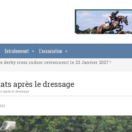
e derby cross indoor reviennent le 23 Janvier 2027 !
Entraînement
L’association
e derby cross indoor reviennent le 23 Janvier 2027 !
e derby cross indoor reviennent le 23 Janvier 2027 !
ats après le dressage
s après le dressage
H55