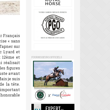
r Français
rise « sans
Tapner sur
ic Lyard et
t 12ème et
FOURNISSEURS OFFICIELS
 réalisait
des figures
juste avant
ais je suis
e la tête.
’important
e honorable