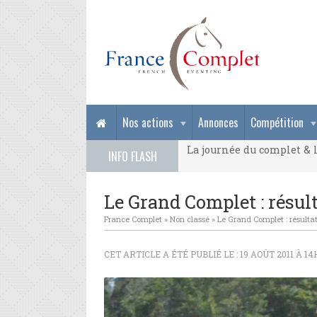
La journée du complet & l
Nos actions
Annonces
Compétition
La journée du complet & l
INFO FLASH
La journée du complet & l
Le Grand Complet : résult
France Complet
»
Non classé
»
Le Grand Complet : résultat
CET ARTICLE A ÉTÉ PUBLIÉ LE : 19 AOÛT 2011 À 14