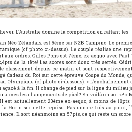
hever. L’Australie domine la compétition en raflant les
isin Néo-Zélandais, est 5ème sur NZB Campino. Le premie
Kramique (cf photo ci-dessus). Le couple réalise une rep
nt aux ordres. Gilles Pons est 7ème, ex-aequo avec Paul 
2,4pts de la tête! Les scores sont donc très serrés. Cédr
e classement depuis ce matin et sont respectivemen
gé Cadeau du Roi sur cette épreuve Coupe du Monde, qui
veau Olympique (cf photo ci-dessous). « L’enchaînement 
agacé à la fin. Il change de pied sur la ligne du milieu 
, tu aimes les changements de pied? En voilà un autre! » M
Il est actuellement 20ème ex-aequo, à moins de 10pts d
a Hurie sur cette reprise. Pas encore très au point, l
rience. Il sort néanmoins en 57pts, ce qui reste un scor