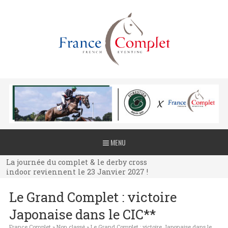
La journée du complet & le derby cross
MENU
indoor reviennent le 23 Janvier 2027 !
La journée du complet & le derby cross
indoor reviennent le 23 Janvier 2027 !
La journée du complet & le derby cross
Le Grand Complet : victoire
indoor reviennent le 23 Janvier 2027 !
Japonaise dans le CIC**
France Complet
»
Non classé
»
Le Grand Complet : victoire Japonaise dans le