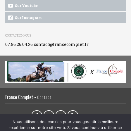
Sur Youtube
Sur Instagram
CONTACTEZ-NOUS
07.86.26.04.26
contact@francecomplet.fr
France Complet -
Contact
Partager sur :
Nous utilisons des cookies pour vous garantir la meilleure
expérience sur notre site web. Si vous continuez à utiliser ce
L’association
Actualités
Tous les évènements
Liens utiles