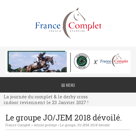
La journée du complet & le derby cross
MENU
indoor reviennent le 23 Janvier 2027 !
La journée du complet & le derby cross
indoor reviennent le 23 Janvier 2027 !
La journée du complet & le derby cross
Le groupe JO/JEM 2018 dévoilé.
indoor reviennent le 23 Janvier 2027 !
France Complet
»
Article protégé
»
Le groupe JO/JEM 2018 dévoilé.