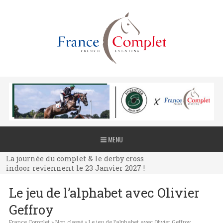
La journée du complet & le derby cross
MENU
indoor reviennent le 23 Janvier 2027 !
La journée du complet & le derby cross
indoor reviennent le 23 Janvier 2027 !
La journée du complet & le derby cross
Le jeu de l’alphabet avec Olivier
indoor reviennent le 23 Janvier 2027 !
Geffroy
France Complet
»
Non classé
»
Le jeu de l’alphabet avec Olivier Geffroy