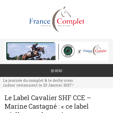
La journée du complet & le derby cross
MENU
indoor reviennent le 23 Janvier 2027 !
La journée du complet & le derby cross
indoor reviennent le 23 Janvier 2027 !
La journée du complet & le derby cross
Le Label Cavalier SHF CCE –
indoor reviennent le 23 Janvier 2027 !
Marine Castagné : « ce label