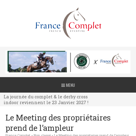
La journée du complet & le derby cross
MENU
indoor reviennent le 23 Janvier 2027 !
La journée du complet & le derby cross
indoor reviennent le 23 Janvier 2027 !
La journée du complet & le derby cross
Le Meeting des propriétaires
indoor reviennent le 23 Janvier 2027 !
prend de l’ampleur
France Complet
»
Non classé
»
Le Meeting des propriétaires prend de l’ampleur