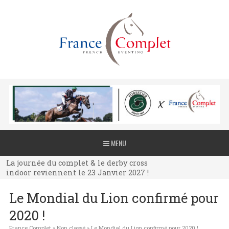
La journée du complet & le derby cross
MENU
indoor reviennent le 23 Janvier 2027 !
La journée du complet & le derby cross
indoor reviennent le 23 Janvier 2027 !
La journée du complet & le derby cross
Le Mondial du Lion confirmé pour
indoor reviennent le 23 Janvier 2027 !
2020 !
France Complet
»
Non classé
»
Le Mondial du Lion confirmé pour 2020 !