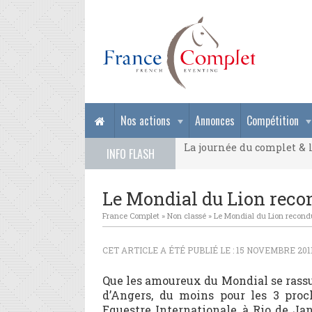
La journée du complet & l
Nos actions
Annonces
Compétition
La journée du complet & l
INFO FLASH
La journée du complet & l
Le Mondial du Lion recon
France Complet
»
Non classé
»
Le Mondial du Lion recondu
CET ARTICLE A ÉTÉ PUBLIÉ LE : 15 NOVEMBRE 201
Que les amoureux du Mondial se rass
d’Angers, du moins pour les 3 proc
Equestre Internationale, à Rio de Jan