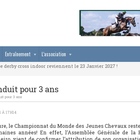
e derby cross indoor reviennent le 23 Janvier 2027 !
Entraînement
L’association
e derby cross indoor reviennent le 23 Janvier 2027 !
e derby cross indoor reviennent le 23 Janvier 2027 !
duit pour 3 ans
it pour 3 ans
1 À 17H14
ure, le Championnat du Monde des Jeunes Chevaux reste
haines années! En effet, l’Assemblée Générale de la 
eiro, vient de confirmer l’attribution de son organisat