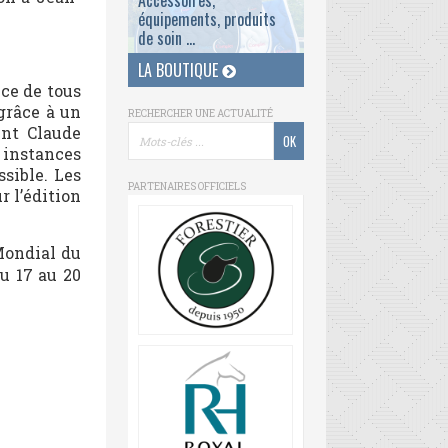
Accessoires,
équipements, produits
de soin ...
LA BOUTIQUE
ce de tous
grâce à un
RECHERCHER UNE ACTUALITÉ
ent Claude
 instances
ssible. Les
PARTENAIRES OFFICIELS
r l’édition
Mondial du
du 17 au 20