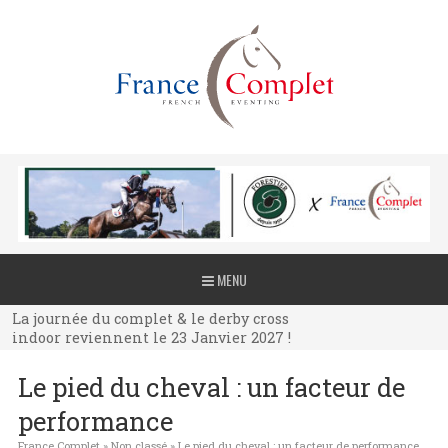
La journée du complet & le derby cross
MENU
indoor reviennent le 23 Janvier 2027 !
La journée du complet & le derby cross
indoor reviennent le 23 Janvier 2027 !
La journée du complet & le derby cross
Le pied du cheval : un facteur de
indoor reviennent le 23 Janvier 2027 !
performance
France Complet
»
Non classé
»
Le pied du cheval : un facteur de performance