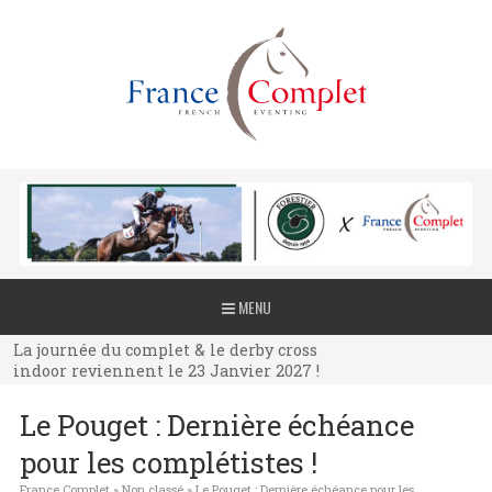
La journée du complet & le derby cross
MENU
indoor reviennent le 23 Janvier 2027 !
La journée du complet & le derby cross
indoor reviennent le 23 Janvier 2027 !
La journée du complet & le derby cross
Le Pouget : Dernière échéance
indoor reviennent le 23 Janvier 2027 !
pour les complétistes !
France Complet
»
Non classé
»
Le Pouget : Dernière échéance pour les