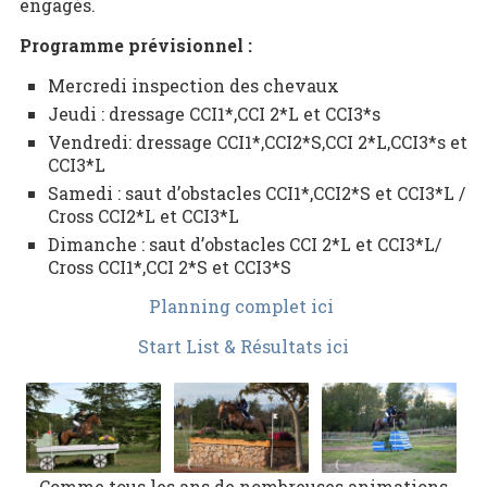
engagés.
Programme prévisionnel :
Mercredi inspection des chevaux
Jeudi : dressage CCI1*,CCI 2*L et CCI3*s
Vendredi: dressage CCI1*,CCI2*S,CCI 2*L,CCI3*s et
CCI3*L
Samedi : saut d’obstacles CCI1*,CCI2*S et CCI3*L /
Cross CCI2*L et CCI3*L
Dimanche : saut d’obstacles CCI 2*L et CCI3*L/
Cross CCI1*,CCI 2*S et CCI3*S
Planning complet ici
Start List & Résultats ici
Comme tous les ans de nombreuses animations