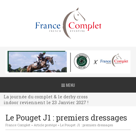
La journée du complet & le derby cross
MENU
indoor reviennent le 23 Janvier 2027 !
La journée du complet & le derby cross
indoor reviennent le 23 Janvier 2027 !
La journée du complet & le derby cross
Le Pouget J1 : premiers dressages
indoor reviennent le 23 Janvier 2027 !
France Complet
»
Article protégé
»
Le Pouget J1 : premiers dressages