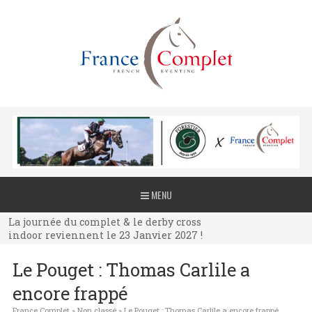
La journée du complet & le derby cross
MENU
indoor reviennent le 23 Janvier 2027 !
La journée du complet & le derby cross
indoor reviennent le 23 Janvier 2027 !
La journée du complet & le derby cross
Le Pouget : Thomas Carlile a
indoor reviennent le 23 Janvier 2027 !
encore frappé
France Complet
»
Non classé
»
Le Pouget : Thomas Carlile a encore frappé