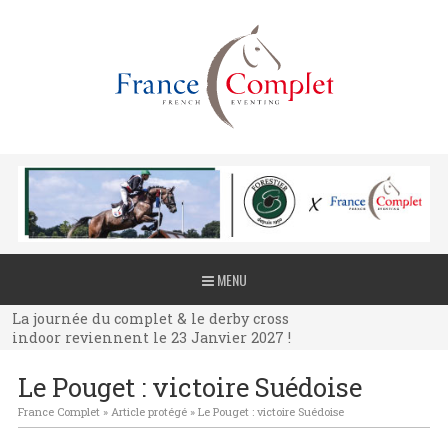
La journée du complet & le derby cross
MENU
indoor reviennent le 23 Janvier 2027 !
La journée du complet & le derby cross
indoor reviennent le 23 Janvier 2027 !
La journée du complet & le derby cross
Le Pouget : victoire Suédoise
indoor reviennent le 23 Janvier 2027 !
France Complet
»
Article protégé
»
Le Pouget : victoire Suédoise