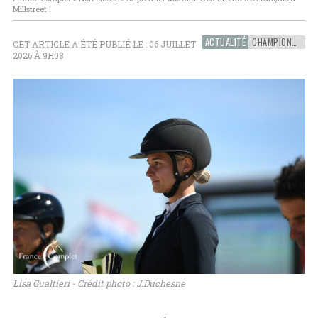
Millstreet !
ACTUALITÉ
CHAMPIONNAT DU MONDE U25
CET ARTICLE A ÉTÉ PUBLIÉ LE : 06 JUILLET
2026 À 9H08
Lisa Gualtieri - Crédit photo : J.Duchesne