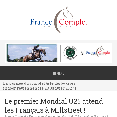
La journée du complet & le derby cross
MENU
indoor reviennent le 23 Janvier 2027 !
La journée du complet & le derby cross
indoor reviennent le 23 Janvier 2027 !
La journée du complet & le derby cross
Le premier Mondial U25 attend
indoor reviennent le 23 Janvier 2027 !
les Français à Millstreet !
France Complet
»
Non classé
»
Le premier Mondial U25 attend les Français à