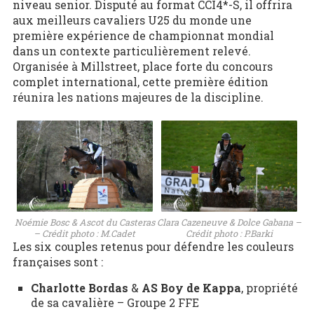
niveau senior. Disputé au format CCI4*-S, il offrira
aux meilleurs cavaliers U25 du monde une
première expérience de championnat mondial
dans un contexte particulièrement relevé.
Organisée à Millstreet, place forte du concours
complet international, cette première édition
réunira les nations majeures de la discipline.
Clara Cazeneuve & Dolce Gabana –
Noémie Bosc & Ascot du Casteras
Crédit photo : P.Barki
– Crédit photo : M.Cadet
Les six couples retenus pour défendre les couleurs
françaises sont :
Charlotte Bordas
&
AS Boy de Kappa
, propriété
de sa cavalière – Groupe 2 FFE