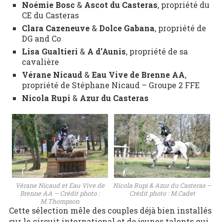
Noémie Bosc
&
Ascot du Casteras
, propriété du
CE du Casteras
Clara Cazeneuve
&
Dolce Gabana
, propriété de
DG and Co
Lisa Gualtieri
&
A d’Aunis
, propriété de sa
cavalière
Vérane Nicaud
&
Eau Vive de Brenne AA
,
propriété de Stéphane Nicaud – Groupe 2 FFE
Nicola Rupi
&
Azur du Casteras
Vérane Nicaud et Eau Vive de
Nicola Rupi & Azur du Casteras –
Brenne AA – Crédit photo :
Crédit photo : M.Cadet
M.Thompson
Cette sélection mêle des couples déjà bien installés
sur le circuit international et de jeunes talents qui