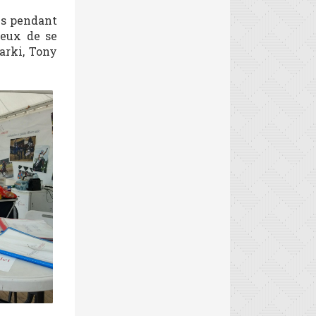
ès pendant
reux de se
Barki, Tony