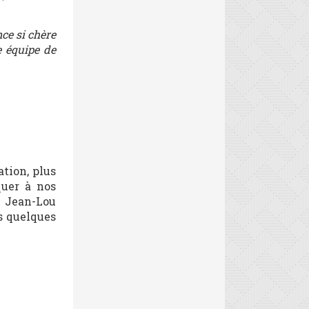
ce si chère
 équipe de
ation, plus
quer à nos
à Jean-Lou
s quelques