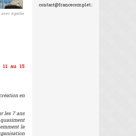
contact@francecomplet.fr
i avec Agathe
 11 au 15
création en
r les 7 ans
t quasiment
idemment la
rganisation