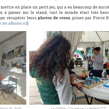
 mettre en place un petit jeu, qui a eu beaucoup de succ
 à passer sur le stand, tout le monde était très heu
e pu récupérer leurs
photos de cross
, prises par Pierre 
 les albums ici
).
 Haras de Jardy
Le célèbre « Qui est-ce ? » version CCE