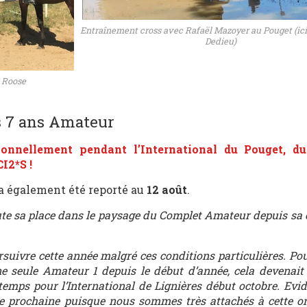
Entraînement cross avec Rafaël Mazoyer au Pouget (ic
Dedieu)
 Roose
s 7 ans Amateur
ionnellement pendant l’International du Pouget,
du
I2*S !
a également été reporté au
12 août
.
oute sa place dans le paysage du Complet Amateur depuis sa 
rsuivre cette année malgré ces conditions particulières. Pou
e seule Amateur 1 depuis le début d’année, cela devenai
 temps pour l’International de Lignières début octobre. Ev
ée prochaine puisque nous sommes très attachés à cette o