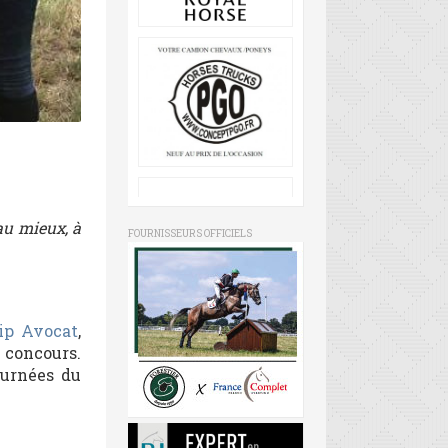
au mieux, à
FOURNISSEURS OFFICIELS
ip Avocat
,
 concours.
ournées du