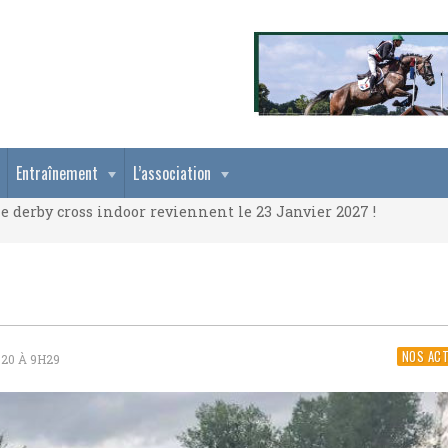
e derby cross indoor reviennent le 23 Janvier 2027 !
Entraînement
L’association
e derby cross indoor reviennent le 23 Janvier 2027 !
e derby cross indoor reviennent le 23 Janvier 2027 !
NOS AC
20 À 9H29