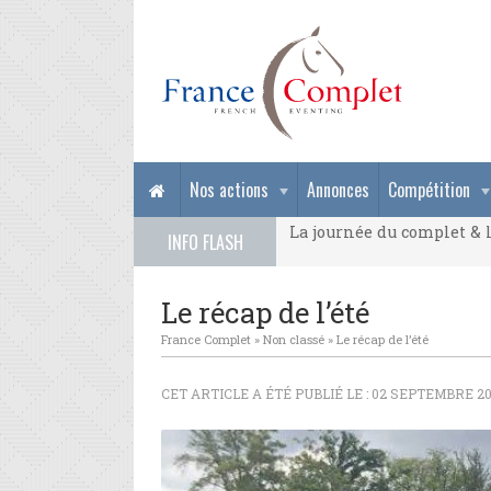
La journée du complet & l
Nos actions
Annonces
Compétition
La journée du complet & l
INFO FLASH
La journée du complet & l
Le récap de l’été
France Complet
»
Non classé
»
Le récap de l’été
CET ARTICLE A ÉTÉ PUBLIÉ LE : 02 SEPTEMBRE 20