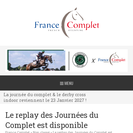
La journée du complet & le derby cross
MENU
indoor reviennent le 23 Janvier 2027 !
La journée du complet & le derby cross
indoor reviennent le 23 Janvier 2027 !
La journée du complet & le derby cross
Le replay des Journées du
indoor reviennent le 23 Janvier 2027 !
Complet est disponible
France Complet
»
Non classé
»
Le replay des Journées du Complet est