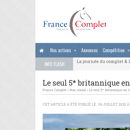
La journée du complet & l
Nos actions
Annonces
Compétition
La journée du complet & l
INFO FLASH
La journée du complet & l
Le seul 5* britannique en
France Complet
»
Non classé
»
Le seul 5* britannique en 2
CET ARTICLE A ÉTÉ PUBLIÉ LE : 06 JUILLET 2021 À