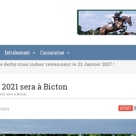
e derby cross indoor reviennent le 23 Janvier 2027 !
Entraînement
L’association
e derby cross indoor reviennent le 23 Janvier 2027 !
e derby cross indoor reviennent le 23 Janvier 2027 !
 2021 sera à Bicton
021 sera à Bicton
SPORT
I
 9H33