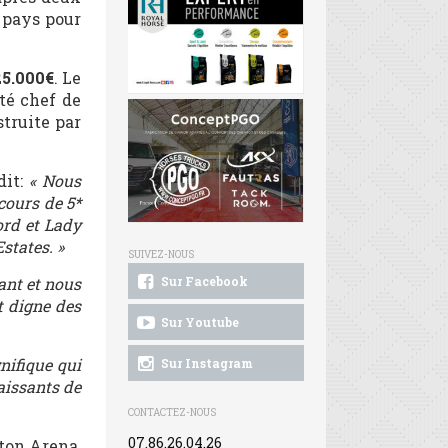
e pays pour
25.000€
. Le
té chef de
truite par
dit:
« Nous
cours de 5*
ord et Lady
states. »
SUIVEZ-NOUS
lant et nous
Sur Facebook
t digne des
Sur Youtube
nifique qui
Sur Instagram
aissants de
CONTACTEZ-NOUS
07.86.26.04.26
cton Arena,