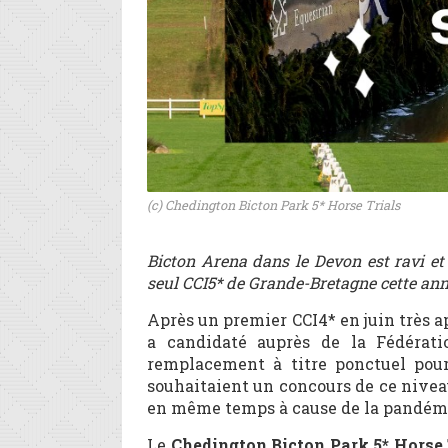
(c) Chedington Bicton Park 5* Horse Trials
Bicton Arena dans le Devon est ravi et
seul CCI5* de Grande-Bretagne cette ann
Après un premier CCI4* en juin très a
a candidaté auprès de la Fédérati
remplacement à titre ponctuel pour
souhaitaient un concours de ce nive
en même temps à cause de la pandém
Le
Chedington Bicton Park 5* Horse 