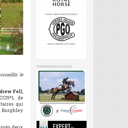
FOURNISSEURS OFFICIELS
cueillir le
drew Fell,
 CCI5*L de
taires qui
t Burghley
 après deux