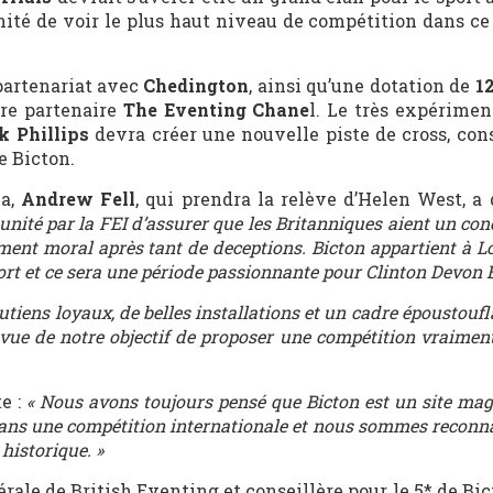
unité de voir le plus haut niveau de compétition dans c
 partenariat avec
Chedington
, ainsi qu’une dotation de
1
tre partenaire
The Eventing Chane
l. Le très expérimen
k Phillips
devra créer une nouvelle piste de cross, cons
e Bicton.
na,
Andrew Fell
, qui prendra la relève d’Helen West, a 
nité par la FEI d’assurer que les Britanniques aient un con
ent moral après tant de deceptions. Bicton appartient à L
ort et ce sera une période passionnante pour Clinton Devon E
outiens loyaux, de belles installations et un cadre époustouf
ue de notre objectif de proposer une compétition vraimen
e :
« Nous avons toujours pensé que Bicton est un site mag
 dans une compétition internationale et nous sommes reconn
historique. »
ale de British Eventing et conseillère pour le 5* de Bi