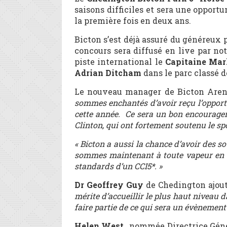
saisons difficiles et sera une opport
la première fois en deux ans.
Bicton s’est déjà assuré du généreux
concours sera diffusé en live par no
piste international le
Capitaine Mar
Adrian Ditcham
dans le parc classé d
Le nouveau manager de Bicton Are
sommes enchantés d’avoir reçu l’opportu
cette année. Ce sera un bon encouragem
Clinton, qui ont fortement soutenu le sp
« Bicton a aussi la chance d’avoir des s
sommes maintenant à toute vapeur en v
standards d’un CCI5*. »
Dr Geoffrey Guy
de Chedington ajout
mérite d’accueillir le plus haut niveau
faire partie de ce qui sera un évènement 
Helen West
, nommée Directrice Génér