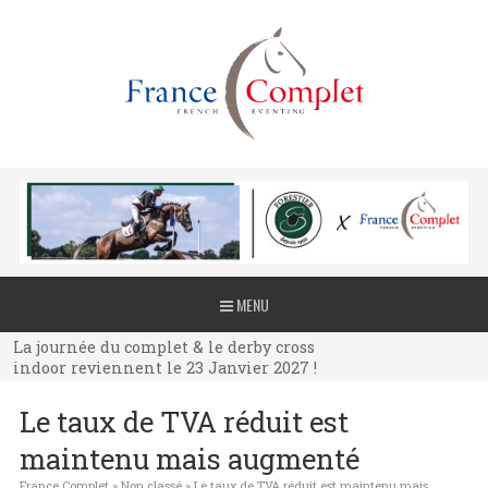
La journée du complet & le derby cross
MENU
indoor reviennent le 23 Janvier 2027 !
La journée du complet & le derby cross
indoor reviennent le 23 Janvier 2027 !
La journée du complet & le derby cross
Le taux de TVA réduit est
indoor reviennent le 23 Janvier 2027 !
maintenu mais augmenté
France Complet
»
Non classé
»
Le taux de TVA réduit est maintenu mais