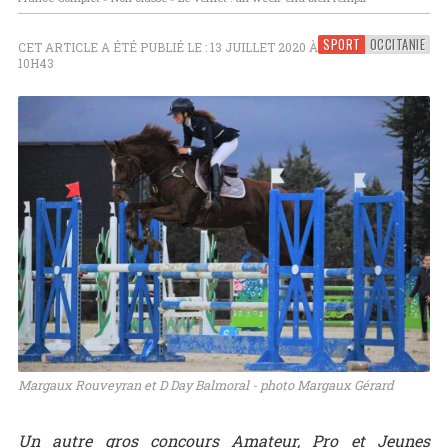
SPORT
OCCITANIE
CET ARTICLE A ÉTÉ PUBLIÉ LE : 13 JUILLET 2020 À
10H43
Margaux Rouveyran et D Day Balmoral - photo Margaux Gérard
Un autre gros concours Amateur, Pro et Jeunes