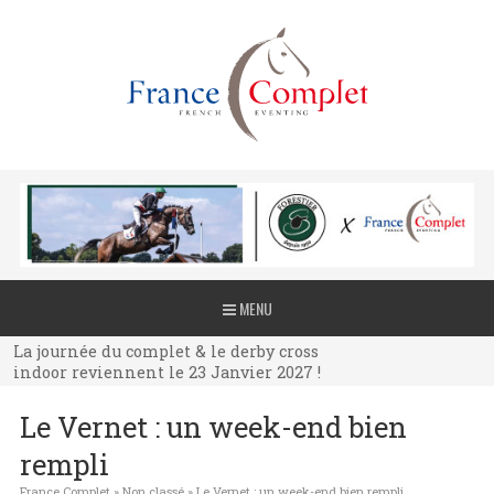
La journée du complet & le derby cross
MENU
indoor reviennent le 23 Janvier 2027 !
La journée du complet & le derby cross
indoor reviennent le 23 Janvier 2027 !
La journée du complet & le derby cross
Le Vernet : un week-end bien
indoor reviennent le 23 Janvier 2027 !
rempli
France Complet
»
Non classé
»
Le Vernet : un week-end bien rempli