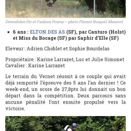
Gwendolen Fer et Fashion Fonroy – photo
Florent Busquet Manavit
6 ans :
ELTON DES AS
(SF), par Canturo (Holst)
et Miss du Bocage (SF) par Saphir d’Elle (SF)
Eleveur : Adrien Choblet et Sophie Bourdelas
Propriétaire : Karine Larrazet, Luc et Julie Simonet
Cavalier : Karine Larrazet
Le terrain du Vernet réussit à ce couple qui avait
déjà remporté l’épreuve des 5 ans l’an dernier ! Ce
week-end, un score de 27,8pts lui donnait un bon
départ dans la compétition. Deux parcours sans
aucune pénalité l’ont ensuite propulsé vers la
victoire.