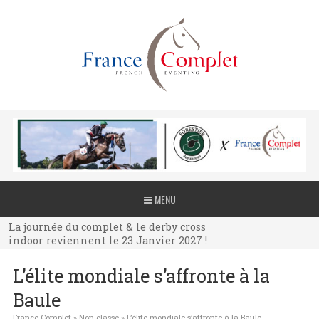
La journée du complet & le derby cross
MENU
indoor reviennent le 23 Janvier 2027 !
La journée du complet & le derby cross
indoor reviennent le 23 Janvier 2027 !
La journée du complet & le derby cross
L’élite mondiale s’affronte à la
indoor reviennent le 23 Janvier 2027 !
Baule
France Complet
»
Non classé
»
L’élite mondiale s’affronte à la Baule