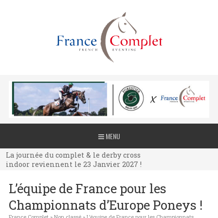
La journée du complet & le derby cross
MENU
indoor reviennent le 23 Janvier 2027 !
La journée du complet & le derby cross
indoor reviennent le 23 Janvier 2027 !
La journée du complet & le derby cross
L’équipe de France pour les
indoor reviennent le 23 Janvier 2027 !
Championnats d’Europe Poneys !
France Complet
»
Non classé
»
L’équipe de France pour les Championnats