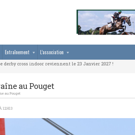
e derby cross indoor reviennent le 23 Janvier 2027 !
Entraînement
L’association
e derby cross indoor reviennent le 23 Janvier 2027 !
e derby cross indoor reviennent le 23 Janvier 2027 !
raîne au Pouget
îne au Pouget
À 12H13