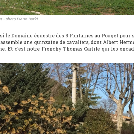
 - photo Pierre Barki
si le Domaine équestre des 3 Fontaines au Pouget pour s
assemble une quinzaine de cavaliers, dont Albert Hermo
e. Et c’est notre Frenchy Thomas Carlile qui les encad