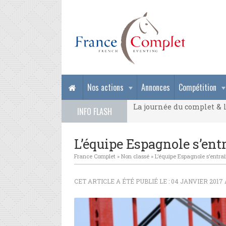
La journée du complet & l
Nos actions
Annonces
Compétition
La journée du complet & l
INFO FLASH
La journée du complet & l
L’équipe Espagnole s’ent
France Complet
»
Non classé
»
L’équipe Espagnole s’entra
CET ARTICLE A ÉTÉ PUBLIÉ LE : 04 JANVIER 2017 