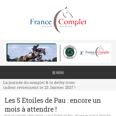
La journée du complet & le derby cross
MENU
indoor reviennent le 23 Janvier 2027 !
La journée du complet & le derby cross
indoor reviennent le 23 Janvier 2027 !
La journée du complet & le derby cross
Les 5 Etoiles de Pau : encore un
indoor reviennent le 23 Janvier 2027 !
mois à attendre !
France Complet
»
Non classé
»
Les 5 Etoiles de Pau : encore un mois à attendre