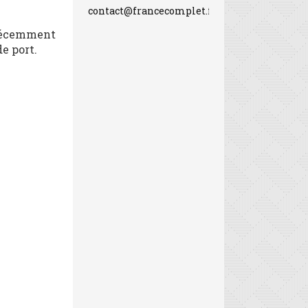
contact@francecomplet.fr
 récemment
e port.