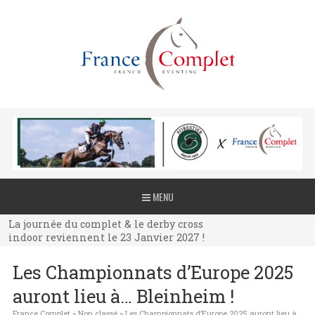
La journée du complet & le derby cross
MENU
indoor reviennent le 23 Janvier 2027 !
La journée du complet & le derby cross
indoor reviennent le 23 Janvier 2027 !
La journée du complet & le derby cross
Les Championnats d’Europe 2025
indoor reviennent le 23 Janvier 2027 !
auront lieu à… Bleinheim !
France Complet
»
Non classé
»
Les Championnats d’Europe 2025 auront lieu à…