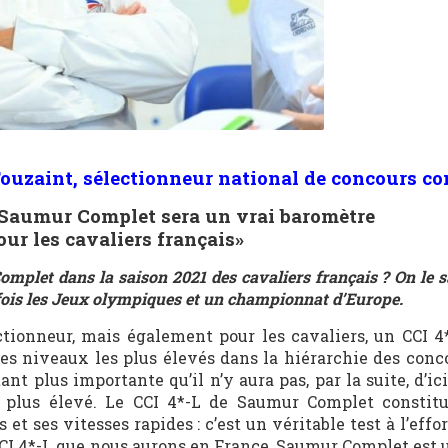
ouzaint, sélectionneur national de concours c
e Saumur Complet sera un vrai baromètre
our les cavaliers français»
plet dans la saison 2021 des cavaliers français ? On le sa
a fois les Jeux olympiques et un championnat d’Europe.
ctionneur, mais également pour les cavaliers, un CCI 4
 des niveaux les plus élevés dans la hiérarchie des conc
nt plus importante qu’il n’y aura pas, par la suite, d’i
e plus élevé. Le CCI 4*-L de Saumur Complet constit
et ses vitesses rapides : c’est un véritable test à l’effo
CCI 4*-L que nous aurons en France, Saumur Complet est 