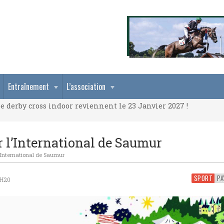
e derby cross indoor reviennent le 23 Janvier 2027 !
Entraînement
L’association
e derby cross indoor reviennent le 23 Janvier 2027 !
e derby cross indoor reviennent le 23 Janvier 2027 !
 l’International de Saumur
’International de Saumur
SPORT
5H20