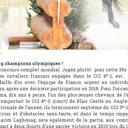
i
nq champions olympiques !
concours complet mondial. Jugez plutôt : pour cette 35e 
ze cavaliers français engagés dans le CCI 4*-L est
aille d’or avec l’équipe de France, argent en individu
e, après une dernière participation en 2018. Pour l’occasi
 dix ans à peine, l’un des plus jeunes chevaux de l’
 remportait le CCI 4*-S (court) de Blair Castle en Anglet
nationale de l’année, ils terminaient septième du CCI 3*
ross et d’obstacles sans-faute, et dans le temps impar
, Karim Laghouag, sera également de la partie, aux co
sait à deux doigts d’une sacrée victoire en 2019 lors du 