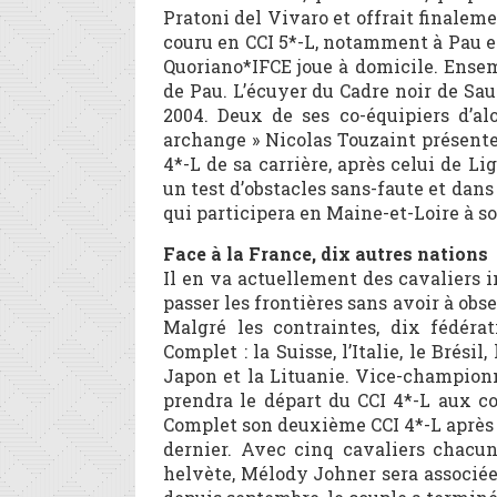
Pratoni del Vivaro et offrait finalem
couru en CCI 5*-L, notamment à Pau e
Quoriano*IFCE joue à domicile. Ensem
de Pau. L’écuyer du Cadre noir de S
2004. Deux de ses co-équipiers d’al
archange » Nicolas Touzaint présente
4*-L de sa carrière, après celui de Li
un test d’obstacles sans-faute et dans
qui participera en Maine-et-Loire à s
Face à la France, dix autres nations
Il en va actuellement des cavaliers 
passer les frontières sans avoir à ob
Malgré les contraintes, dix fédéra
Complet : la Suisse, l’Italie, le Brési
Japon et la Lituanie. Vice-champion
prendra le départ du CCI 4*-L aux 
Complet son deuxième CCI 4*-L après 
dernier. Avec cinq cavaliers chacune
helvète, Mélody Johner sera associée 