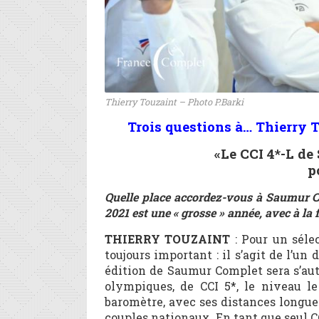
Thierry Touzaint – Photo P.Barki
Trois questions à…
Thierry T
«Le CCI 4*-L d
p
Quelle place accordez-vous à Saumur Com
2021 est une « grosse » année, avec à l
THIERRY TOUZAINT
: Pour un séle
toujours important : il s’agit de l’un
édition de Saumur Complet sera s’auta
olympiques, de CCI 5*, le niveau l
baromètre, avec ses distances longues 
couples nationaux. En tant que seul 