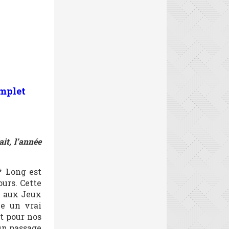
omplet
it, l’année
* Long est
ours. Cette
ci aux Jeux
ue un vrai
rt pour nos
un passage