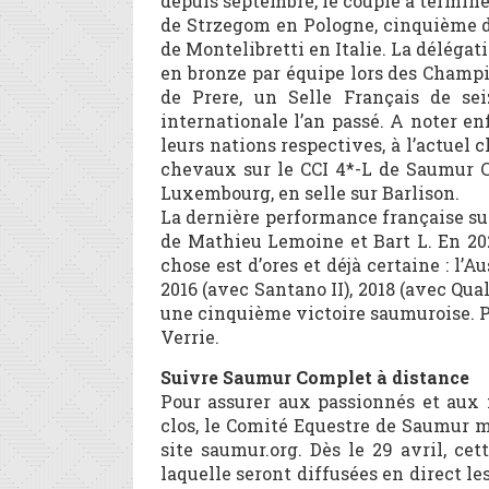
depuis septembre, le couple a termin
de Strzegom en Pologne, cinquième du
de Montelibretti en Italie. La délégati
en bronze par équipe lors des Champi
de Prere, un Selle Français de sei
internationale l’an passé. A noter en
leurs nations respectives, à l’actuel 
chevaux sur le CCI 4*-L de Saumur Co
Luxembourg, en selle sur Barlison.
La dernière performance française su
de Mathieu Lemoine et Bart L. En 202
chose est d’ores et déjà certaine : l’
2016 (avec Santano II), 2018 (avec Qua
une cinquième victoire saumuroise. Po
Verrie.
Suivre Saumur Complet à distance
Pour assurer aux passionnés et aux 
clos, le Comité Equestre de Saumur m
site saumur.org. Dès le 29 avril, c
laquelle seront diffusées en direct le