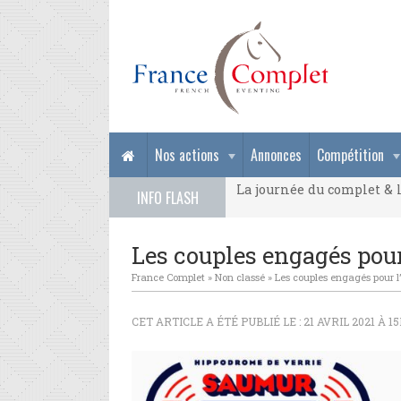
La journée du complet & l
Nos actions
Annonces
Compétition
La journée du complet & l
INFO FLASH
La journée du complet & l
Les couples engagés pour
France Complet
»
Non classé
»
Les couples engagés pour l
CET ARTICLE A ÉTÉ PUBLIÉ LE : 21 AVRIL 2021 À 1