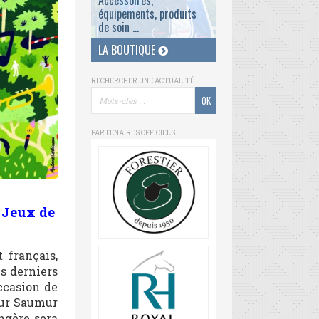
Accessoires,
équipements, produits
de soin ...
LA BOUTIQUE
RECHERCHER UNE ACTUALITÉ
PARTENAIRES OFFICIELS
 Jeux de
 français,
s derniers
ccasion de
 sur Saumur
ngère sera