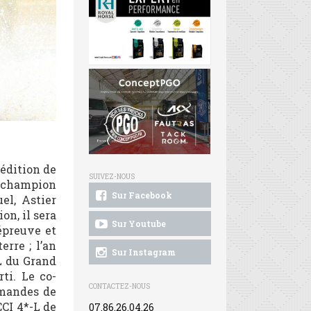
édition de
SUIVEZ-NOUS
… champion
Sur Facebook
el, Astier
on, il sera
Sur Youtube
épreuve et
erre ; l’an
Sur Instagram
-L du Grand
ti. Le co-
CONTACTEZ-NOUS
mmandes de
CCI 4*-L de
07.86.26.04.26