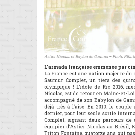
Astier Nicolas et Baylon de Gamma – Photo P.Bark
L’armada française emmenée par ci
La France est une nation majeure du 
Saumur Complet, un tiers des quin
olympique ! L’idole de Rio 2016, méd
Nicolas, est de retour en Maine-et-Loir
accompagné de son Babylon de Gamma,
déjà très à l’aise. En 2019, le couple
dernier, pour leur seule sortie inter
Complet, signant deux parcours de c
équipier d’Astier Nicolas au Brésil
Triton Fontaine, quatorze ans, qui pas