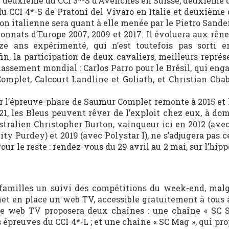
é deuxième du CCI 3*-S d’Avenches en Suisse, deuxième d
 CCI 4*-S de Pratoni del Vivaro en Italie et deuxième 
on italienne sera quant à elle menée par le Pietro Sandei,
onnats d’Europe 2007, 2009 et 2017. Il évoluera aux rêne
ze ans expérimenté, qui n’est toutefois pas sorti 
fin, la participation de deux cavaliers, meilleurs repré
classement mondial : Carlos Parro pour le Brésil, qui en
mplet, Calcourt Landline et Goliath, et Christian Chab
r l’épreuve-phare de Saumur Complet remonte à 2015 et l
1, les Bleus peuvent rêver de l’exploit chez eux, à dom
Australien Christopher Burton, vainqueur ici en 2012 (ave
lity Purdey) et 2019 (avec Polystar I), ne s’adjugera pas 
ur le reste : rendez-vous du 29 avril au 2 mai, sur l’hi
familles un suivi des compétitions du week-end, malg
et en place un web TV, accessible gratuitement à tous à
ette web TV proposera deux chaînes : une chaîne « SC S
s épreuves du CCI 4*-L ; et une chaîne « SC Mag », qui pr