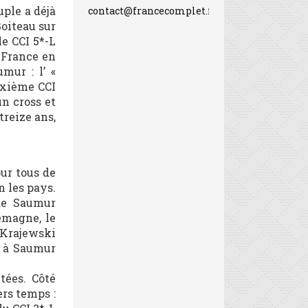
uple a déjà
contact@francecomplet.fr
oiteau sur
e CCI 5*-L
 France en
mur : l’ «
uxième CCI
un cross et
treize ans,
ur tous de
n les pays.
 de Saumur
lemagne, le
 Krajewski
a à Saumur
tées. Côté
ers temps :