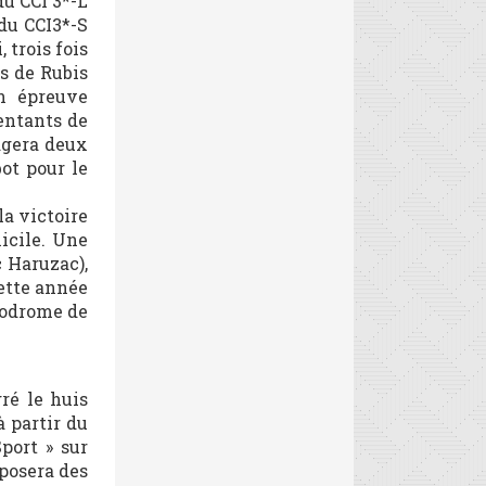
u CCI 3*-L
du CCI3*-S
 trois fois
s de Rubis
en épreuve
sentants de
gagera deux
ot pour le
a victoire
icile. Une
c Haruzac),
cette année
ppodrome de
ré le huis
 partir du
port » sur
oposera des