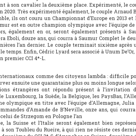
ent à son cavalier la deuxième place. Expérimenté, le co
n 2020. Très expérimenté également, le couple Arnaud B
ble, ils ont couru un Championnat d’Europe en 2013 et l
aumur est en outre champion olympique avec l’équipe de
ors, également en or, seront également présents à Sau
ra Eboli, douze ans, qui courra à Saumur Complet le de
gnières l’an dernier. Le couple terminait sixième après 
 le temps. Enfin, Cédric Lyard sera associé à Unum De’Or, 
on premier CCI 4*-L.
internationaux comme des citoyens lambda : difficile po
server ensuite une quarantaine plus ou moins longue selo
tions étrangères ont répondu présent à l’invitation
l, le Luxembourg, la Suède, la Belgique, les PaysBas, l’Al
ne olympique en titre avec l’équipe d’Allemagne, Julia
commandes d’Amande de B’Neville, onze ans, qui courr
celui de Strzegom en Pologne l’an
, la Suisse et l’Italie seront également bien représen
à son Toubleu du Rueire, à qui rien ne résiste ces derni