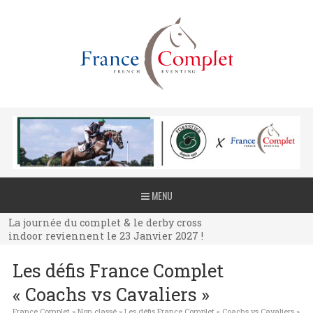
La journée du complet & le derby cross
MENU
indoor reviennent le 23 Janvier 2027 !
La journée du complet & le derby cross
indoor reviennent le 23 Janvier 2027 !
La journée du complet & le derby cross
Les défis France Complet
indoor reviennent le 23 Janvier 2027 !
« Coachs vs Cavaliers »
France Complet
»
Non classé
»
Les défis France Complet « Coachs vs Cavaliers »