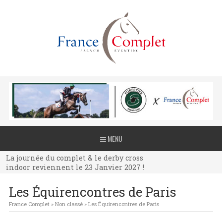
La journée du complet & le derby cross
MENU
indoor reviennent le 23 Janvier 2027 !
La journée du complet & le derby cross
indoor reviennent le 23 Janvier 2027 !
La journée du complet & le derby cross
Les Équirencontres de Paris
indoor reviennent le 23 Janvier 2027 !
France Complet
»
Non classé
»
Les Équirencontres de Paris