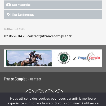
Sur Youtube
Sur Instagram
CONTACTEZ-NOUS
07.86.26.04.26
contact@francecomplet.fr
France Complet -
Contact
Partager sur :
Nous utilisons des cookies pour vous garantir la meilleure
expérience sur notre site web. Si vous continuez à utiliser ce
L’association
Actualités
Tous les évènements
Liens utiles