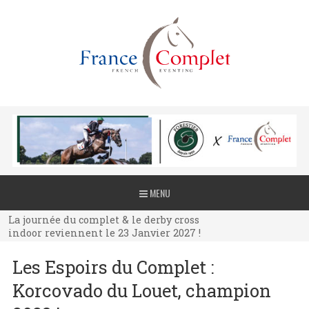
La journée du complet & le derby cross
MENU
indoor reviennent le 23 Janvier 2027 !
La journée du complet & le derby cross
indoor reviennent le 23 Janvier 2027 !
La journée du complet & le derby cross
Les Espoirs du Complet :
indoor reviennent le 23 Janvier 2027 !
Korcovado du Louet, champion