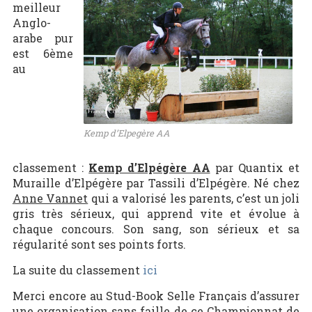
meilleur
Anglo-
arabe pur
est 6ème
au
Kemp d’Elpegère AA
classement :
Kemp d’Elpégère AA
par Quantix et
Muraille d’Elpégère par Tassili d’Elpégère. Né chez
Anne Vannet
qui a valorisé les parents, c’est un joli
gris très sérieux, qui apprend vite et évolue à
chaque concours. Son sang, son sérieux et sa
régularité sont ses points forts.
La suite du classement
ici
Merci encore au Stud-Book Selle Français d’assurer
une organisation sans faille de ce Championnat de