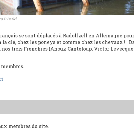
o P Barki
ançais se sont déplacés à Radolfzell en Allemagne pour
 à la clé, chez les poneys et comme chez les chevaux ! D
, nos trois Frenchies (Anouk Canteloup, Victor Levecque
x membres.
ci
 aux membres du site.