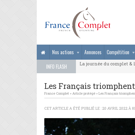
La journée du complet & l
Nos actions
Annonces
Compétition
La journée du complet & l
INFO FLASH
La journée du complet & l
Les Français triomphent 
France Complet
»
Article protégé
»
Les Français triomphen
CET ARTICLE A ÉTÉ PUBLIÉ LE : 20 AVRIL 2022 À 