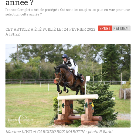
année ?
France Complet
»
Article protégé
»
Qui sont les couples les plus en vue pour une
sélection cette année ?
SPORT
NATIONAL
CET ARTICLE A ÉTÉ PUBLIÉ LE : 24 FÉVRIER 2022
À 18H22
Maxime LIVIO et CAROUZO BOIS MAROTIN - photo P. Barki