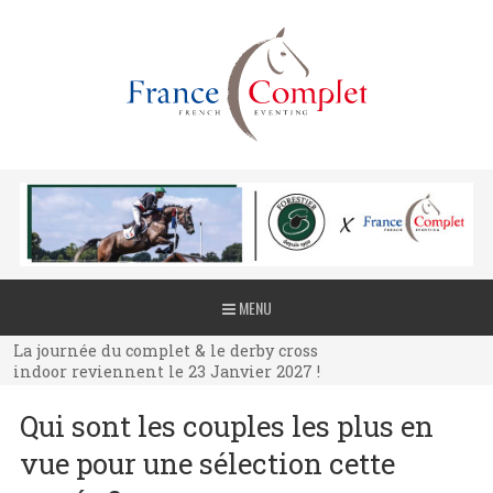
La journée du complet & le derby cross
MENU
indoor reviennent le 23 Janvier 2027 !
La journée du complet & le derby cross
indoor reviennent le 23 Janvier 2027 !
La journée du complet & le derby cross
Qui sont les couples les plus en
indoor reviennent le 23 Janvier 2027 !
vue pour une sélection cette