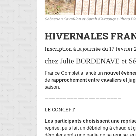
Sébastien Cavaillon et Sarah d'Argouges Photo Pie
HIVERNALES FRAN
Inscription à la journée du 17 févrie
chez Julie BORDENAVE et S
France Complet a lancé un
nouvel évén
de
rapprochement entre cavaliers et ju
saison.
—————————————————————
LE CONCEPT
Les participants choisissent une repris
reprise, puis fait un débriefing à chaud et 
dérouler après une partie de sa reprise, en