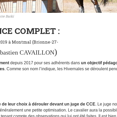
rre Barki
CE COMPLET :
r 2019 à Montmal (Brionne-27-
)
ébastien CAVAILLON
ement
depuis 2017 pour ses adhérents dans
un objectif péda
ges
. Comme son nom l’indique, les Hivernales se déroulent penda
e de leur choix à dérouler devant un juge de CCE
. Le juge no
généralement une petite optimisation. Le cavalier aura la possibi
 tenant compte des observations qui lui ont été faites. Il est bie