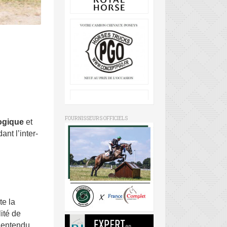
FOURNISSEURS OFFICIELS
gogique
et
nt l’inter-
te la
lité de
n entendu