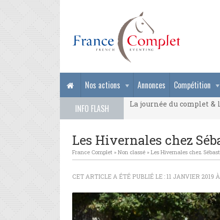
La journée du complet & l
Nos actions
Annonces
Compétition
La journée du complet & l
INFO FLASH
La journée du complet & l
Les Hivernales chez Séb
France Complet
»
Non classé
»
Les Hivernales chez Sébast
CET ARTICLE A ÉTÉ PUBLIÉ LE : 11 JANVIER 2019 À