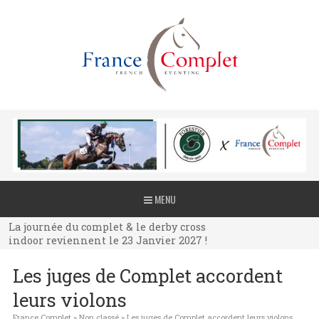
La journée du complet & le derby cross
MENU
indoor reviennent le 23 Janvier 2027 !
La journée du complet & le derby cross
indoor reviennent le 23 Janvier 2027 !
La journée du complet & le derby cross
Les juges de Complet accordent
indoor reviennent le 23 Janvier 2027 !
leurs violons
France Complet
»
Non classé
»
Les juges de Complet accordent leurs violons