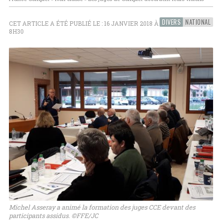
DIVERS
NATIONAL
CET ARTICLE A ÉTÉ PUBLIÉ LE : 16 JANVIER 2018 À
8H30
Michel Asseray a animé la formation des juges CCE devant des
participants assidus. ©FFE/JC