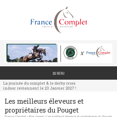
La journée du complet & le derby cross
MENU
indoor reviennent le 23 Janvier 2027 !
La journée du complet & le derby cross
indoor reviennent le 23 Janvier 2027 !
La journée du complet & le derby cross
Les meilleurs éleveurs et
indoor reviennent le 23 Janvier 2027 !
propriétaires du Pouget
France Complet
»
Non classé
»
Les meilleurs éleveurs et propriétaires du Pouget