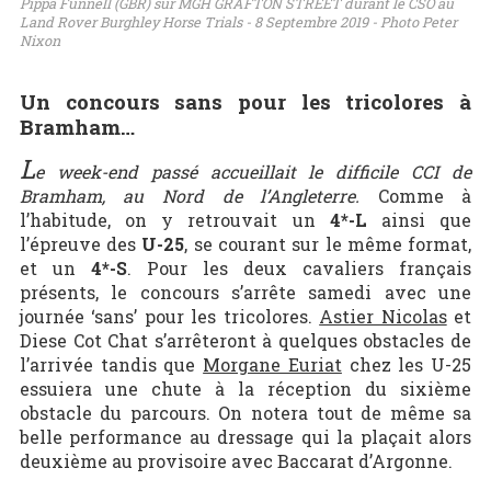
Pippa Funnell (GBR) sur MGH GRAFTON STREET durant le CSO au
Land Rover Burghley Horse Trials - 8 Septembre 2019 - Photo Peter
Nixon
Un concours sans pour les tricolores à
Bramham…
L
e week-end passé accueillait le difficile CCI de
Bramham, au Nord de l’Angleterre.
Comme à
l’habitude, on y retrouvait un
4*-L
ainsi que
l’épreuve des
U-25
, se courant sur le même format,
et un
4*-S
. Pour les deux cavaliers français
présents, le concours s’arrête samedi avec une
journée ‘sans’ pour les tricolores.
Astier Nicolas
et
Diese Cot Chat s’arrêteront à quelques obstacles de
l’arrivée tandis que
Morgane Euriat
chez les U-25
essuiera une chute à la réception du sixième
obstacle du parcours. On notera tout de même sa
belle performance au dressage qui la plaçait alors
deuxième au provisoire avec Baccarat d’Argonne.