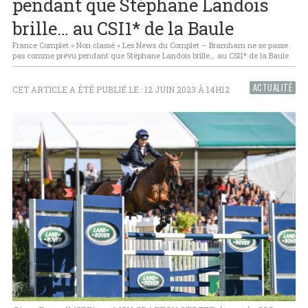
pendant que Stéphane Landois
brille… au CSI1* de la Baule
France Complet
»
Non classé
»
Les News du Complet – Bramham ne se passe
pas comme prévu pendant que Stéphane Landois brille… au CSI1* de la Baule
ACTUALITÉ
CET ARTICLE A ÉTÉ PUBLIÉ LE : 12 JUIN 2023 À 14H12