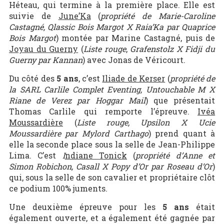
Héteau, qui termine à la première place. Elle est
suivie de
June’Ka
(
propriété de Marie-Caroline
Castagné, Qlassic Bois Margot X Raia’Ka par Quaprice
Bois Margot
) montée par Marine Castagné, puis de
Joyau du Guerny
(
Liste rouge
,
Grafenstolz X Fidji du
Guerny par Kannan
) avec Jonas de Véricourt.
Du côté des
5 ans
, c’est
Iliade de Kerser
(
propriété de
la SARL Carlile Complet Eventing, Untouchable M X
Riane de Verez par Hoggar Mail
) que présentait
Thomas Carlile qui remporte l’épreuve.
Ivéa
Moussardière
(
Liste rouge,
Upsilon X Ucie
Moussardière par Mylord Carthago
) prend quant à
elle la seconde place sous la selle de Jean-Philippe
Lima. C’est
I
ndiane Tonick
(
propriété d’Anne et
Simon Robichon, Casall X Popy d’Or par Roseau d’Or
)
qui, sous la selle de son cavalier et propriétaire clôt
ce podium 100% juments.
Une deuxième épreuve pour les
5 ans
était
également ouverte, et a également été gagnée par