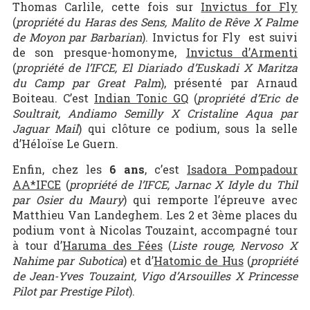
Thomas Carlile, cette fois sur
Invictus for Fly
(
propriété du Haras des Sens, Malito de Rêve X Palme
de Moyon par Barbarian
). Invictus for Fly est suivi
de son presque-homonyme,
Invictus d’Armenti
(
propriété de l’IFCE, El Diariado d’Euskadi X Maritza
du Camp par Great Palm
), présenté par Arnaud
Boiteau. C’est
Indian Tonic GQ
(
propriété d’Eric de
Soultrait, Andiamo Semilly X Cristaline Aqua par
Jaguar Mail
) qui clôture ce podium, sous la selle
d’Héloïse Le Guern.
Enfin, chez les
6 ans
, c’est
Isadora Pompadour
AA*IFCE
(
propriété de l’IFCE, Jarnac X Idyle du Thil
par Osier du Maury
) qui remporte l’épreuve avec
Matthieu Van Landeghem. Les 2 et 3ème places du
podium vont à Nicolas Touzaint, accompagné tour
à tour d’
Haruma des Fées
(
Liste rouge,
Nervoso X
Nahime par Subotica
) et d’
Hatomic de Hus
(
propriété
de Jean-Yves Touzaint, Vigo d’Arsouilles X Princesse
Pilot par Prestige Pilot
).