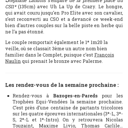
téphane Landois s’empare de la première place du
CSI1*
(135cm) avec Uh La Up de Crazy. Le hongre,
qui avait couru jusqu’en Pro Elite avec son cavalier,
s’est reconverti au CSO et a devancé ce week-end
bien d’autres couples sur la belle piste en herbe qui
ne l’a pas étonné.
Le couple remportait également le 1* 1m20 la
veille, où se classait 3ème un autre nom bien
familier dans le Complet, puisque c’est
François
Naulin
qui prenait le bronze avec Palerme.
Les rendez-vous de la semaine prochaine :
Rendez-vous à
Bazoges-en-Pareds
pour les
Trophées Equi-Vendées la semaine prochaine.
C’est près d’une centaine de partants tricolores
sur les quatre épreuves internationales (3*-L, 3*-
S, 2*-L et 1*-Intro). On y retrouvera Nicolas
Touzaint, Maxime Livio, Thomas Carlile…