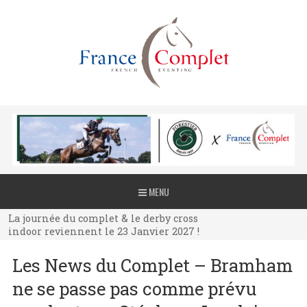
La journée du complet & le derby cross
MENU
indoor reviennent le 23 Janvier 2027 !
La journée du complet & le derby cross
indoor reviennent le 23 Janvier 2027 !
La journée du complet & le derby cross
Les News du Complet – Bramham
indoor reviennent le 23 Janvier 2027 !
ne se passe pas comme prévu