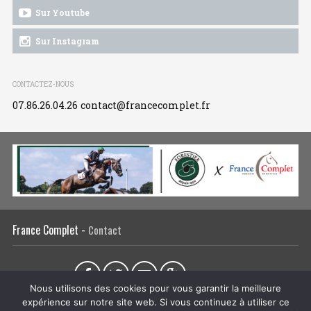
Sur Youtube
Sur Instagram
CONTACTEZ-NOUS
07.86.26.04.26
contact@francecomplet.fr
France Complet -
Contact
Partager sur :
Nous utilisons des cookies pour vous garantir la meilleure
expérience sur notre site web. Si vous continuez à utiliser ce
L’association
Actualités
Tous les évènements
Liens utiles