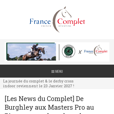
La journée du complet & le derby cross
MENU
indoor reviennent le 23 Janvier 2027 !
La journée du complet & le derby cross
indoor reviennent le 23 Janvier 2027 !
La journée du complet & le derby cross
[Les News du Complet] De
indoor reviennent le 23 Janvier 2027 !
Burghley aux Masters Pro au