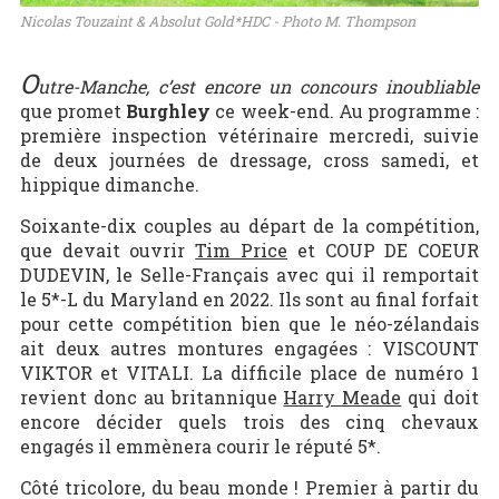
Nicolas Touzaint & Absolut Gold*HDC - Photo M. Thompson
O
utre-Manche, c’est encore un concours inoubliable
que promet
Burghley
ce week-end. Au programme :
première inspection vétérinaire mercredi, suivie
de deux journées de dressage, cross samedi, et
hippique dimanche.
Soixante-dix couples au départ de la compétition,
que devait ouvrir
Tim Price
et COUP DE COEUR
DUDEVIN, le Selle-Français avec qui il remportait
le 5*-L du Maryland en 2022. Ils sont au final forfait
pour cette compétition bien que le néo-zélandais
ait deux autres montures engagées : VISCOUNT
VIKTOR et VITALI. La difficile place de numéro 1
revient donc au britannique
Harry Meade
qui doit
encore décider quels trois des cinq chevaux
engagés il emmènera courir le réputé 5*.
Côté tricolore, du beau monde ! Premier à partir du