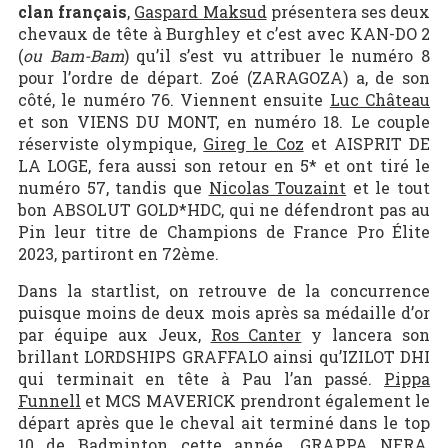
clan français
,
Gaspard Maksud
présentera ses deux
chevaux de tête à Burghley et c’est avec KAN-DO 2
(
ou Bam-Bam
) qu’il s’est vu attribuer le numéro 8
pour l’ordre de départ. Zoé (ZARAGOZA) a, de son
côté, le numéro 76. Viennent ensuite
Luc Château
et son VIENS DU MONT, en numéro 18. Le couple
réserviste olympique,
Gireg le Coz
et AISPRIT DE
LA LOGE, fera aussi son retour en 5* et ont tiré le
numéro 57, tandis que
Nicolas Touzaint
et le tout
bon ABSOLUT GOLD*HDC, qui ne défendront pas au
Pin leur titre de Champions de France Pro Élite
2023, partiront en 72ème.
Dans la startlist, on retrouve de la concurrence
puisque moins de deux mois après sa médaille d’or
par équipe aux Jeux,
Ros Canter
y lancera son
brillant LORDSHIPS GRAFFALO ainsi qu’IZILOT DHI
qui terminait en tête à Pau l’an passé.
Pippa
Funnell
et MCS MAVERICK prendront également le
départ après que le cheval ait terminé dans le top
10 de Badminton cette année. GRAPPA NERA,