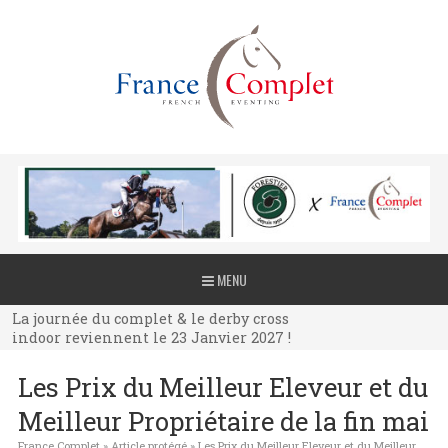
La journée du complet & le derby cross
MENU
indoor reviennent le 23 Janvier 2027 !
La journée du complet & le derby cross
indoor reviennent le 23 Janvier 2027 !
La journée du complet & le derby cross
Les Prix du Meilleur Eleveur et du
indoor reviennent le 23 Janvier 2027 !
Meilleur Propriétaire de la fin mai
France Complet
»
Article protégé
»
Les Prix du Meilleur Eleveur et du Meilleur