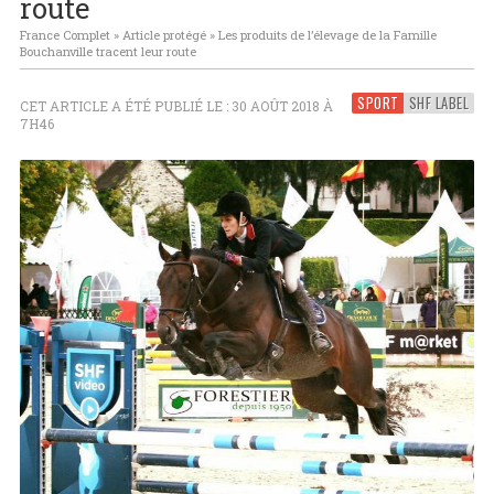
route
France Complet
»
Article protégé
»
Les produits de l’élevage de la Famille
Bouchanville tracent leur route
SPORT
SHF LABEL
CET ARTICLE A ÉTÉ PUBLIÉ LE : 30 AOÛT 2018 À
7H46