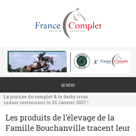
La journée du complet & le derby cross
MENU
indoor reviennent le 23 Janvier 2027 !
La journée du complet & le derby cross
indoor reviennent le 23 Janvier 2027 !
La journée du complet & le derby cross
Les produits de l’élevage de la
indoor reviennent le 23 Janvier 2027 !
Famille Bouchanville tracent leur