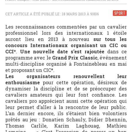
SPORT
CET ARTICLE A ÉTÉ PUBLIÉ LE : 18 MARS 2013 À 9H06
Les reconnaissances commentées par un cavalier
professionnel lors des internationaux 1 étoile
auront lieu en 2013 à nouveau
sur tous les
concours Internationaux organisant un CIC ou
CCI*
.
Une nouvelle date s’est rajoutée
dans ce
programme avec le
Grand Prix Classic
, événement
multi-discipline organisé à Fontainebleau en mai
et proposant un CIC*.
Les organisateurs renouvellent leur
enthousiasme
pour cette opération, désireux de
dynamiser la discipline et de se préoccuper des
cavaliers amateurs qui leur font confiance. Les
cavaliers pro apprécient aussi cette opération qui
leur permet d’aller à la rencontre de leur public.
L’an dernier encore, ils s’étaient bien volontiers
prêtés au jeu : Donatien Schauly, Didier Dhennin,
Thomas Carlile, Karim Laghouag, Mathieu
Lemoine, … « C’est l’occasion de passer un bon