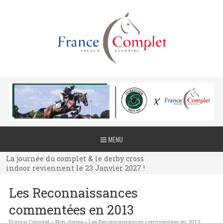
La journée du complet & le derby cross
MENU
indoor reviennent le 23 Janvier 2027 !
La journée du complet & le derby cross
indoor reviennent le 23 Janvier 2027 !
La journée du complet & le derby cross
Les Reconnaissances
indoor reviennent le 23 Janvier 2027 !
commentées en 2013
France Complet
»
Non classé
»
Les Reconnaissances commentées en 2013