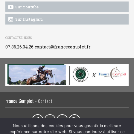
Sur Youtube
Sur Instagram
CONTACTEZ-NOUS
07.86.26.04.26
contact@francecomplet.fr
France Complet -
Contact
Partager sur :
Nous utilisons des cookies pour vous garantir la meilleure
expérience sur notre site web. Si vous continuez à utiliser ce
L’association
Actualités
Tous les évènements
Liens utiles