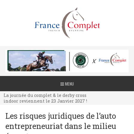
La journée du complet & le derby cross
MENU
indoor reviennent le 23 Janvier 2027 !
La journée du complet & le derby cross
indoor reviennent le 23 Janvier 2027 !
La journée du complet & le derby cross
Les risques juridiques de l’auto
indoor reviennent le 23 Janvier 2027 !
entrepreneuriat dans le milieu