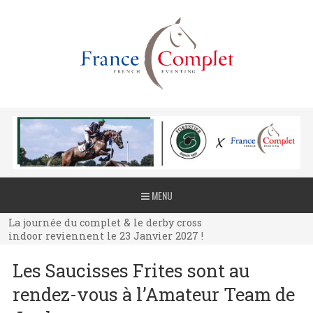
La journée du complet & le derby cross
MENU
indoor reviennent le 23 Janvier 2027 !
La journée du complet & le derby cross
indoor reviennent le 23 Janvier 2027 !
La journée du complet & le derby cross
Les Saucisses Frites sont au
indoor reviennent le 23 Janvier 2027 !
rendez-vous à l’Amateur Team de