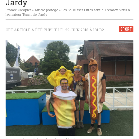
Jardy
France Complet
»
Article protégé
»
Les Saucisses Frites sont au rendez-vous à
l’Amateur Team de Jardy
SPORT
CET ARTICLE A ÉTÉ PUBLIÉ LE : 29 JUIN 2018 À 18H32