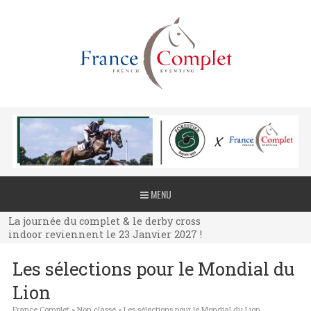
La journée du complet & le derby cross
MENU
indoor reviennent le 23 Janvier 2027 !
La journée du complet & le derby cross
indoor reviennent le 23 Janvier 2027 !
La journée du complet & le derby cross
Les sélections pour le Mondial du
indoor reviennent le 23 Janvier 2027 !
Lion
France Complet
»
Non classé
»
Les sélections pour le Mondial du Lion