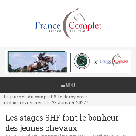
La journée du complet & le derby cross
MENU
indoor reviennent le 23 Janvier 2027 !
La journée du complet & le derby cross
indoor reviennent le 23 Janvier 2027 !
La journée du complet & le derby cross
Les stages SHF font le bonheur
indoor reviennent le 23 Janvier 2027 !
des jeunes chevaux
France Complet
»
Article protégé
»
Les stages SHF font le bonheur des jeunes