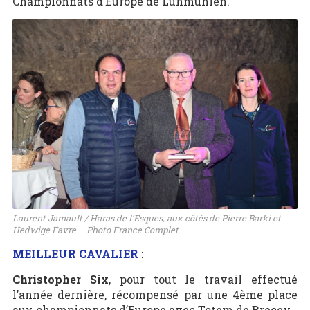
Championnats d’Europe de Luhmuhlen.
Laurent Jamault / Haras de l’Esques, aux côtés de Pierre Barki et
Hedwige Favre – Photo France Complet
MEILLEUR CAVALIER
:
Christopher Six
, pour tout le travail effectué
l’année dernière, récompensé par une 4ème place
aux championnats d’Europe avec Totem de Brecey.