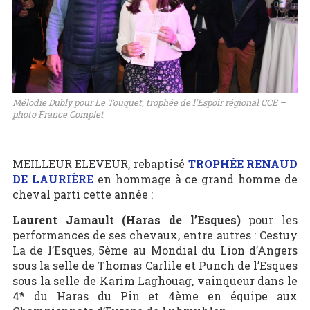
Mélodie Dubly pour Le Touquet, trophée de l’Espoir régional CCE –
photo France Complet
MEILLEUR ELEVEUR, rebaptisé
TROPHÉE RENAUD
DE LAURIÈRE
en hommage à ce grand homme de
cheval parti cette année :
Laurent Jamault (Haras de l’Esques)
pour les
performances de ses chevaux, entre autres : Cestuy
La de l’Esques, 5ème au Mondial du Lion d’Angers
sous la selle de Thomas Carlile et Punch de l’Esques
sous la selle de Karim Laghouag, vainqueur dans le
4* du Haras du Pin et 4ème en équipe aux