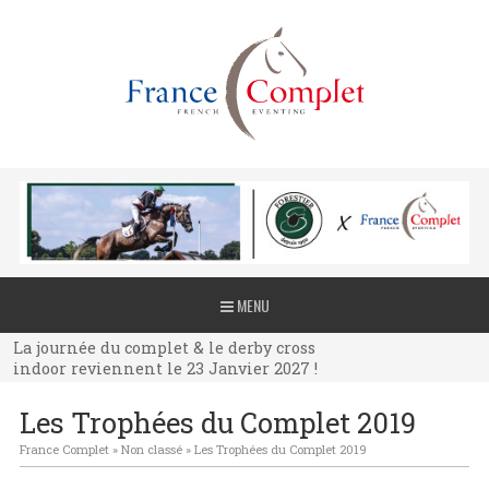
La journée du complet & le derby cross
MENU
indoor reviennent le 23 Janvier 2027 !
La journée du complet & le derby cross
indoor reviennent le 23 Janvier 2027 !
La journée du complet & le derby cross
Les Trophées du Complet 2019
indoor reviennent le 23 Janvier 2027 !
France Complet
»
Non classé
»
Les Trophées du Complet 2019