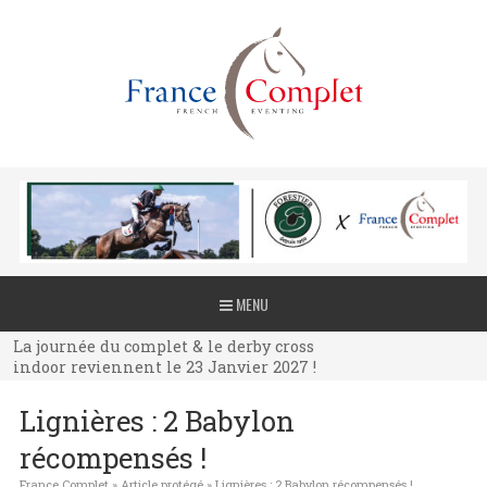
La journée du complet & le derby cross
MENU
indoor reviennent le 23 Janvier 2027 !
La journée du complet & le derby cross
indoor reviennent le 23 Janvier 2027 !
La journée du complet & le derby cross
Lignières : 2 Babylon
indoor reviennent le 23 Janvier 2027 !
récompensés !
France Complet
»
Article protégé
»
Lignières : 2 Babylon récompensés !