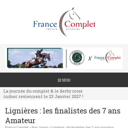
La journée du complet & le derby cross
MENU
indoor reviennent le 23 Janvier 2027 !
La journée du complet & le derby cross
indoor reviennent le 23 Janvier 2027 !
La journée du complet & le derby cross
Lignières : les finalistes des 7 ans
indoor reviennent le 23 Janvier 2027 !
Amateur
France Complet
»
Non classé
»
Lignières : les finalistes des 7 ans Amateur