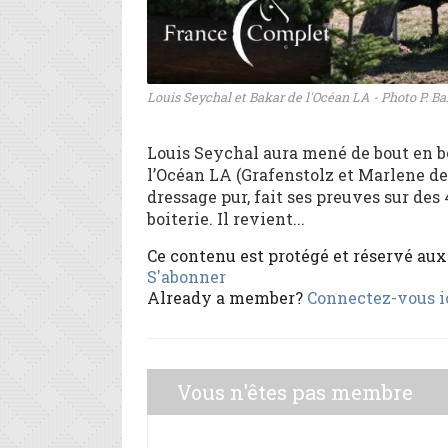
Louis Seychal et Bakar de l'Océan LA - Photo P. Ba
Louis Seychal aura mené de bout en bo
l’Océan LA (Grafenstolz et Marlene de
dressage pur, fait ses preuves sur des
boiterie. Il revient...
Ce contenu est protégé et réservé au
S'abonner
Already a member?
Connectez-vous i
Vous n'êtes pas membre