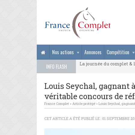
La journée du complet & l
Nos actions
Annonces
Compétition
La journée du complet & l
INFO FLASH
La journée du complet & l
Louis Seychal, gagnant à 
véritable concours de réf
France Complet
»
Article protégé
»
Louis Seychal, gagnant 
CET ARTICLE A ÉTÉ PUBLIÉ LE : 01 SEPTEMBRE 20