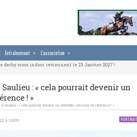
e derby cross indoor reviennent le 23 Janvier 2027 !
Entraînement
L’association
e derby cross indoor reviennent le 23 Janvier 2027 !
e derby cross indoor reviennent le 23 Janvier 2027 !
Saulieu : « cela pourrait devenir un
érence ! »
à Saulieu : « cela pourrait devenir un véritable concours de référence ! »
PORTRAI
22 À 12H39