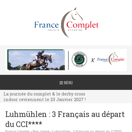
La journée du complet & le derby cross
MENU
indoor reviennent le 23 Janvier 2027 !
La journée du complet & le derby cross
indoor reviennent le 23 Janvier 2027 !
La journée du complet & le derby cross
Luhmühlen : 3 Français au départ
indoor reviennent le 23 Janvier 2027 !
du CCI****
France Complet
»
Non classé
»
Luhmühlen : 3 Français au départ du CCI****