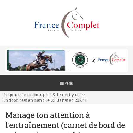
La journée du complet & le derby cross
MENU
indoor reviennent le 23 Janvier 2027 !
La journée du complet & le derby cross
indoor reviennent le 23 Janvier 2027 !
La journée du complet & le derby cross
Manage ton attention à
indoor reviennent le 23 Janvier 2027 !
l’entraînement (carnet de bord de