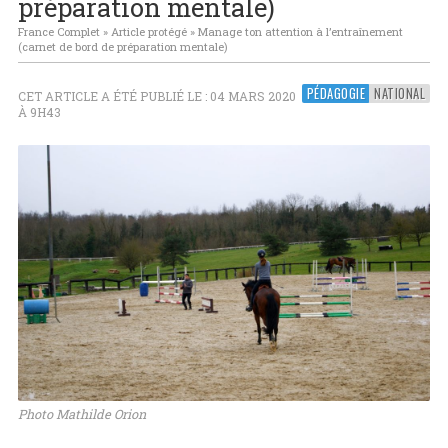
préparation mentale)
France Complet
»
Article protégé
»
Manage ton attention à l’entraînement
(carnet de bord de préparation mentale)
PÉDAGOGIE
NATIONAL
CET ARTICLE A ÉTÉ PUBLIÉ LE : 04 MARS 2020
À 9H43
Photo Mathilde Orion